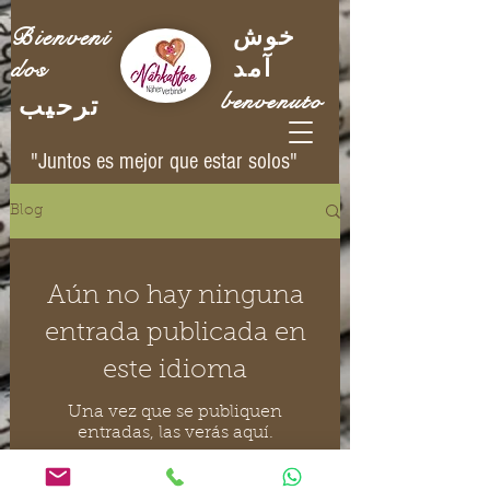
Bienveni
خوش
dos
آمد
benvenuto
ترحيب
"Juntos es mejor que estar solos"
Blog
Aún no hay ninguna
entrada publicada en
este idioma
Una vez que se publiquen
entradas, las verás aquí.