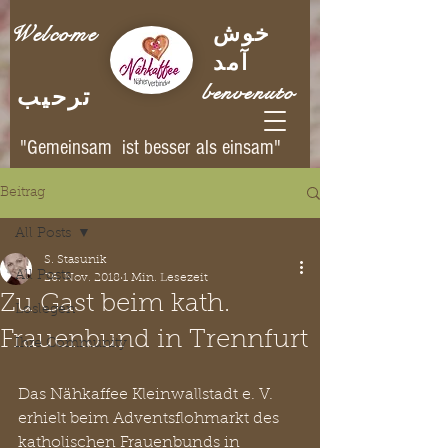
Welcome
خوش
آمد
benvenuto
ترحيب
"Gemeinsam ist besser als einsam"
Beitrag
All Posts
S. Stasunik
All Posts
26. Nov. 2018
1 Min. Lesezeit
Zu Gast beim kath.
Loslegen
Frauenbund in Trennfurt
Ihre Community
Das Nähkaffee Kleinwallstadt e. V. 
erhielt beim Adventsflohmarkt des 
katholischen Frauenbunds in 